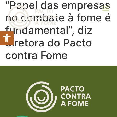
“Papel das empresas
no combate à fome é
fundamental”, diz
Abrir a barra de ferramentas
diretora do Pacto
contra Fome