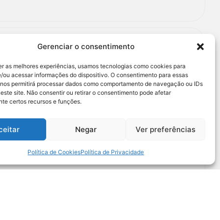
Gerenciar o consentimento
to Contra a Fome
er as melhores experiências, usamos tecnologias como cookies para
/ou acessar informações do dispositivo. O consentimento para essas
 nos permitirá processar dados como comportamento de navegação ou IDs
 da Nutrição no Mundo (SOFI), divulgado por cinco
este site. Não consentir ou retirar o consentimento pode afetar
evento do G20 no último dia 25 de julho, traz
te certos recursos e funções.
ome, insegurança alimentar e má nutrição no mundo e
ceitar
Negar
Ver preferências
no Mundo (SOFI), divulgado por cinco agências especializadas das
Política de Cookies
Política de Privacidade
traz números importantes para olhar o cenário da fome, insegurança