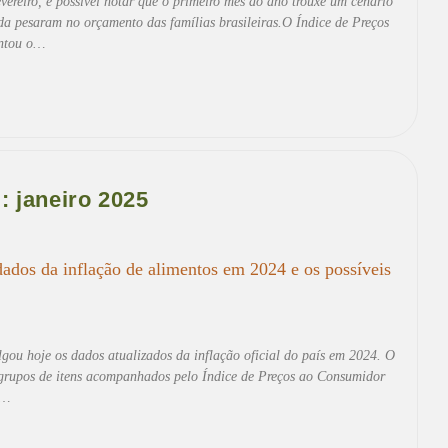
ereiro, é possível notar que o primeiro mês do ano trouxe um cenário
nda pesaram no orçamento das famílias brasileiras.O Índice de Preços
entou o…
: janeiro 2025
 dados da inflação de alimentos em 2024 e os possíveis
ulgou hoje os dados atualizados da inflação oficial do país em 2024. O
s grupos de itens acompanhados pelo Índice de Preços ao Consumidor
e…