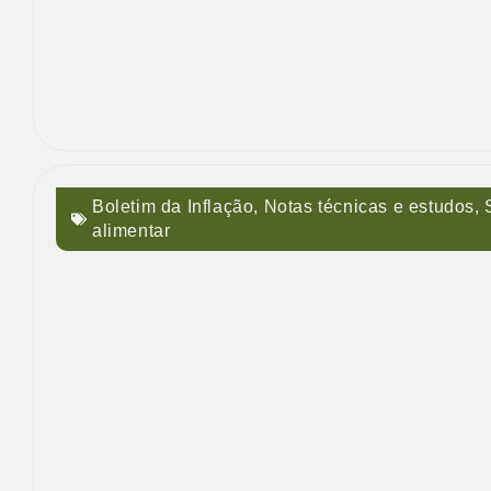
Boletim da Inflação
,
Notas técnicas e estudos
,
alimentar