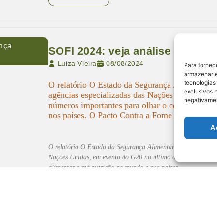
nça
SOFI 2024: veja análise do Pac
Luiza Vieira
08/08/2024
Para fornec
armazenar e
tecnologias
O relatório O Estado da Segurança Alimentar e
exclusivos n
agências especializadas das Nações Unidas, em 
negativamen
números importantes para olhar o cenário da f
nos países. O Pacto Contra a Fome […]
A
O relatório O Estado da Segurança Alimentar e da Nutrição 
Nações Unidas, em evento do G20 no último dia 25 de julho, 
alimentar e má nutrição no mundo e nos países.…
Leia mais