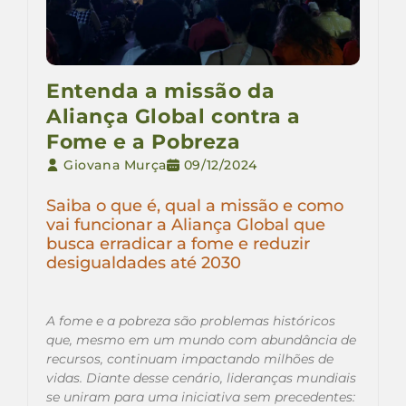
Entenda a missão da
Aliança Global contra a
Fome e a Pobreza
Giovana Murça
09/12/2024
Saiba o que é, qual a missão e como
vai funcionar a Aliança Global que
busca erradicar a fome e reduzir
desigualdades até 2030
A fome e a pobreza são problemas históricos
que, mesmo em um mundo com abundância de
recursos, continuam impactando milhões de
vidas. Diante desse cenário, lideranças mundiais
se uniram para uma iniciativa sem precedentes: