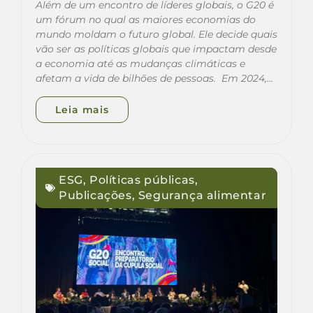
Além de um encontro de líderes globais, o G20 é
um fórum no qual as maiores economias do
mundo moldam o futuro global. Ele decide quais
vão ser as políticas globais que impactam desde
a economia até as mudanças climáticas e
afetam a vida de bilhões de pessoas. Em 2024,…
Leia mais
ESG
,
Políticas públicas
,
Publicações
,
Segurança alimentar