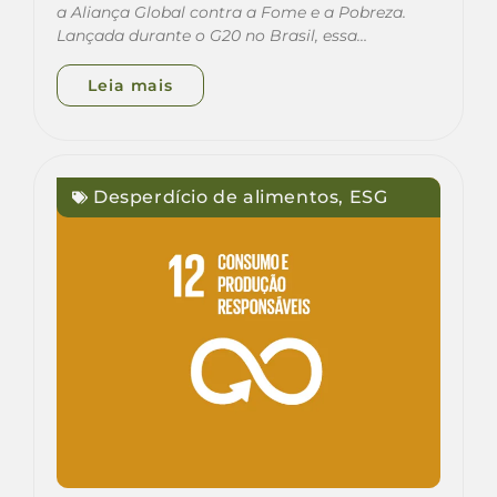
a Aliança Global contra a Fome e a Pobreza.
Lançada durante o G20 no Brasil, essa…
Leia mais
Desperdício de alimentos
,
ESG