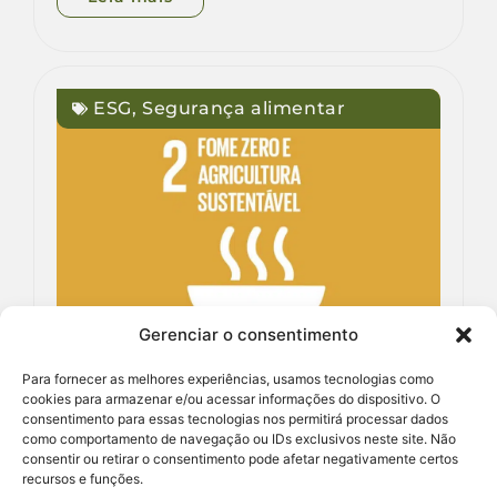
ESG
,
Segurança alimentar
Gerenciar o consentimento
Para fornecer as melhores experiências, usamos tecnologias como
cookies para armazenar e/ou acessar informações do dispositivo. O
consentimento para essas tecnologias nos permitirá processar dados
ODS 2: o objetivo da ONU
como comportamento de navegação ou IDs exclusivos neste site. Não
para acabar com a fome
consentir ou retirar o consentimento pode afetar negativamente certos
recursos e funções.
Giovana Murça
13/11/2024