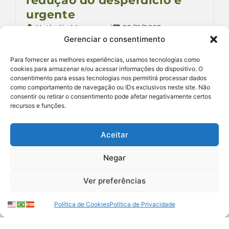
redução do desperdício é
urgente
Nathalia Marangoni
28/11/2025
Gerenciar o consentimento
Saiba por que sua doação importa
para frear a crise climática que agrava
Para fornecer as melhores experiências, usamos tecnologias como
cookies para armazenar e/ou acessar informações do dispositivo. O
a fome e as milhões de toneladas de
consentimento para essas tecnologias nos permitirá processar dados
alimentos que são perdidas ou
como comportamento de navegação ou IDs exclusivos neste site. Não
desperdiçadas no Brasil
consentir ou retirar o consentimento pode afetar negativamente certos
recursos e funções.
O Brasil vive uma contradição marcante. Todos
Aceitar
os anos, cerca de 55 milhões de toneladas de
alimentos são perdidas ou desperdiçadas,
Negar
enquanto 54,7 milhões de pessoas convivem
com algum grau de insegurança alimentar. A
crise climática intensifica esse cenário, afetando
Ver preferências
a produção agrícola, a disponibilidade de
alimentos e o custo…
Política de Cookies
Política de Privacidade
Leia mais