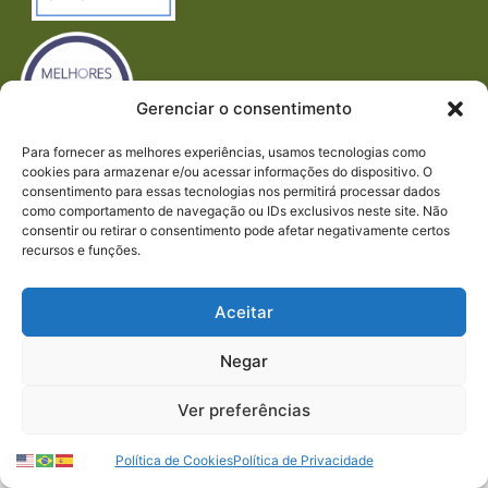
Gerenciar o consentimento
Para fornecer as melhores experiências, usamos tecnologias como
cookies para armazenar e/ou acessar informações do dispositivo. O
Imprensa
consentimento para essas tecnologias nos permitirá processar dados
REDES SOCIAIS
como comportamento de navegação ou IDs exclusivos neste site. Não
consentir ou retirar o consentimento pode afetar negativamente certos
recursos e funções.
Aceitar
© 2024 PACTO CONTRA A FOME | TODOS OS
Negar
DIREITOS RESERVADOS.
Ver preferências
Política de Cookies
Política de Privacidade