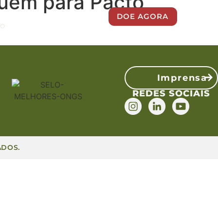
buem para Pacto
DOE AGORA
CO
Imprensa
REDES SOCIAIS
ADOS.