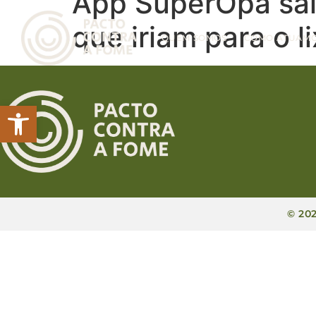
App SuperOpa sal
que iriam para o 
QUEM SOMOS
COMO ATUAM
Abrir a barra de ferramentas
© 20