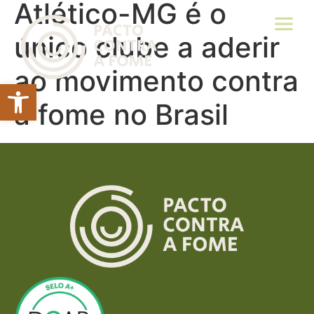
Atlético-MG é o
único clube a aderir
ao movimento contra
Abrir a barra de ferramentas
a fome no Brasil