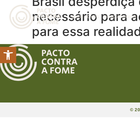
Brasil desperdiça
necessário para a
QUEM SOMOS
COMO ATUAMOS
para essa realida
Abrir a barra de ferramentas
© 2