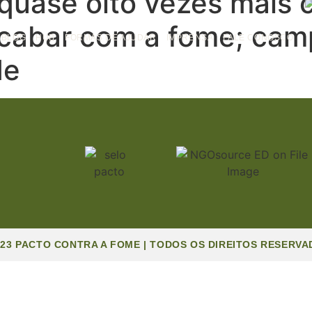
 quase oito vezes mais
cabar com a fome; camp
BLOG
HUB
FORMAS DE AJUDAR
IMPRENSA
FALE CONOSCO
de
023 PACTO CONTRA A FOME | TODOS OS DIREITOS RESERVA