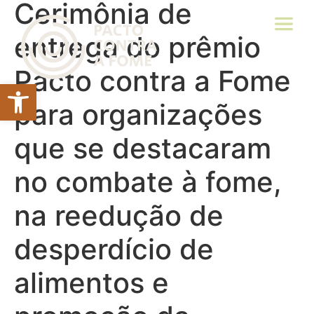
Cerimônia de
entrega do prêmio
Pacto contra a Fome
Abrir a barra de ferramentas
para organizações
que se destacaram
no combate à fome,
na reedução de
desperdício de
alimentos e