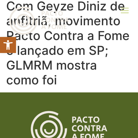
Com Geyze Diniz de
anfitriã, movimento
Pacto Contra a Fome
Abrir a barra de ferramentas
é lançado em SP;
GLMRM mostra
como foi