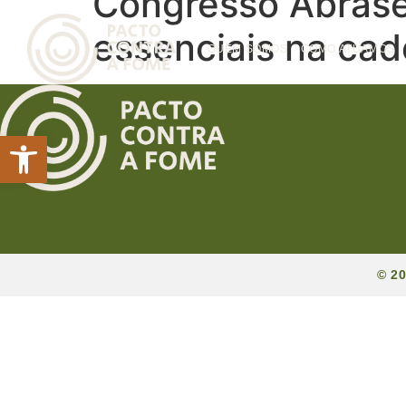
Congresso Abrase
essenciais na cade
QUEM SOMOS
COMO ATUAMOS
Abrir a barra de ferramentas
© 2