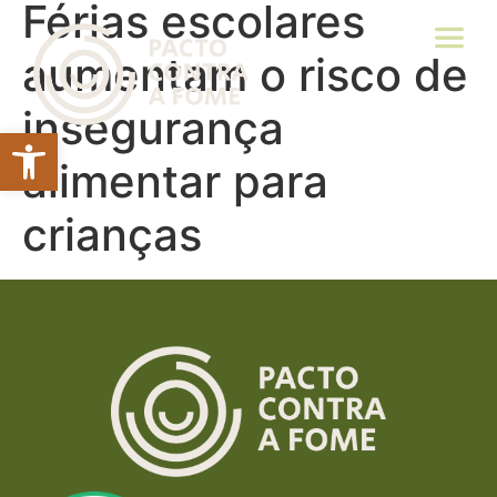
Férias escolares
aumentam o risco de
insegurança
Abrir a barra de ferramentas
alimentar para
crianças