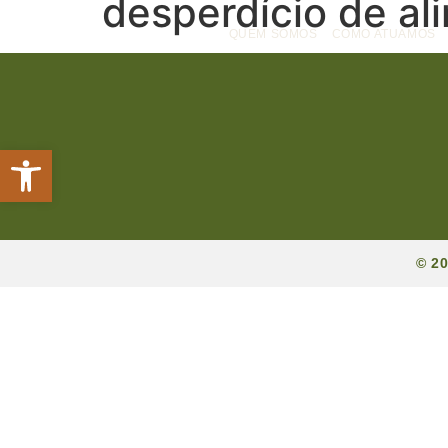
desperdício de al
QUEM SOMOS
COMO ATUAMOS
Abrir a barra de ferramentas
© 2