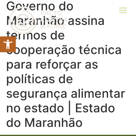
Governo do
Maranhão assina
termos de
Abrir a barra de ferramentas
cooperação técnica
para reforçar as
políticas de
segurança alimentar
no estado | Estado
do Maranhão