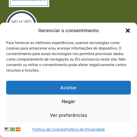
Gerenciar o consentimento
Para fornecer as melhores experiências, usamos tecnologias como
cookies para armazenar e/ou acessar informações do dispositivo. O
Imprensa
consentimento para essas tecnologias nos permitirá processar dados
REDES SOCIAIS
como comportamento de navegação ou IDs exclusivos neste site. Não
consentir ou retirar o consentimento pode afetar negativamente certos
recursos e funções.
Aceitar
Negar
© 2023 PACTO CONTRA A FOME | TODOS OS
DIREITOS RESERVADOS.
Ver preferências
Política de Cookies
Política de Privacidade