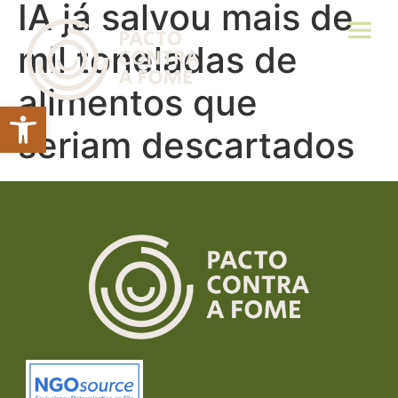
IA já salvou mais de
mil toneladas de
alimentos que
Abrir a barra de ferramentas
seriam descartados