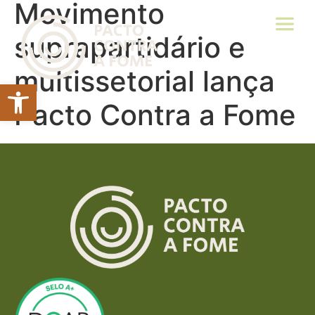
Movimento
suprapartidário e
multissetorial lança
Abrir a barra de ferramentas
Pacto Contra a Fome