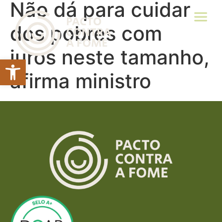
Não dá para cuidar
dos pobres com
juros neste tamanho,
Abrir a barra de ferramentas
afirma ministro