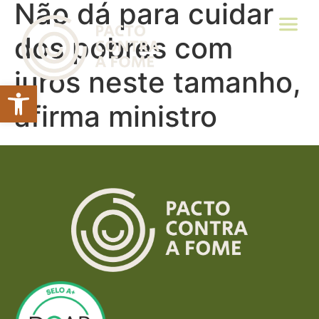
Não dá para cuidar
dos pobres com
juros neste tamanho,
Abrir a barra de ferramentas
afirma ministro