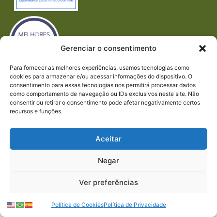
Gerenciar o consentimento
Para fornecer as melhores experiências, usamos tecnologias como
cookies para armazenar e/ou acessar informações do dispositivo. O
Imprensa
consentimento para essas tecnologias nos permitirá processar dados
REDES SOCIAIS
como comportamento de navegação ou IDs exclusivos neste site. Não
consentir ou retirar o consentimento pode afetar negativamente certos
recursos e funções.
Aceitar
Negar
© 2023 PACTO CONTRA A FOME | TODOS OS
DIREITOS RESERVADOS.
Ver preferências
Política de Cookies
Política de Privacidade