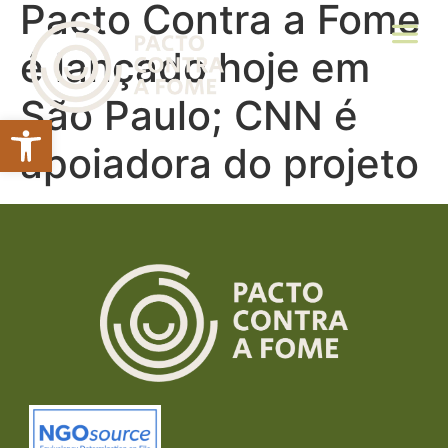
Pacto Contra a Fome
é lançado hoje em
São Paulo; CNN é
Abrir a barra de ferramentas
apoiadora do projeto