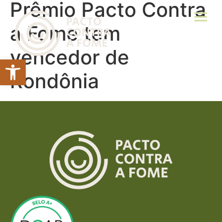
Prêmio Pacto Contra
a Fome tem
vencedor de
Abrir a barra de ferramentas
Rondônia