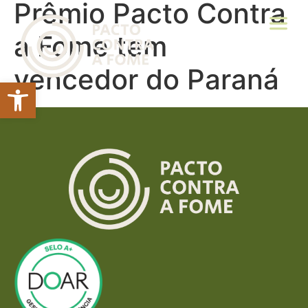
Prêmio Pacto Contra
a Fome tem
vencedor do Paraná
Abrir a barra de ferramentas