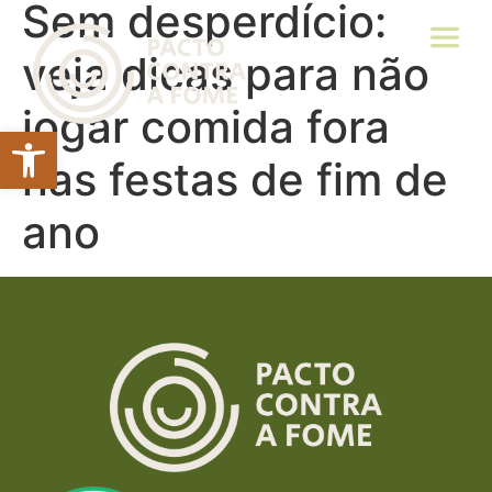
Sem desperdício:
veja dicas para não
jogar comida fora
Abrir a barra de ferramentas
nas festas de fim de
ano