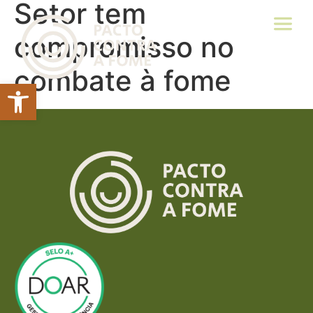
Setor tem
compromisso no
combate à fome
Abrir a barra de ferramentas