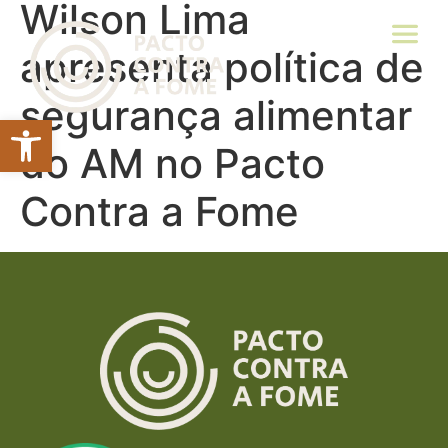
Wilson Lima
apresenta política de
segurança alimentar
Abrir a barra de ferramentas
do AM no Pacto
Contra a Fome