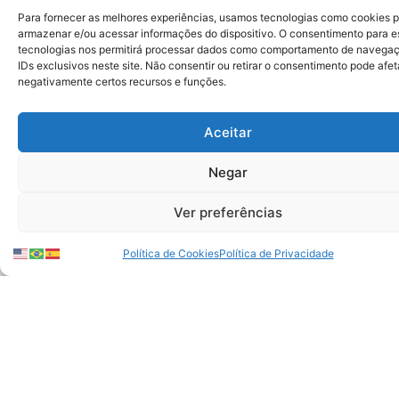
Helio
Vânia
do
e
Para fornecer as melhores experiências, usamos tecnologias como cookies 
Pacto
Mattar
coordenadora
Neves
armazenar e/ou acessar informações do dispositivo. O consentimento para e
João
Regina
Contra
dos
tecnologias nos permitirá processar dados como comportamento de navega
a
Diretor
Alberto
cursos
Esteves
Diretora
IDs exclusivos neste site. Não consentir ou retirar o consentimento pode afet
Fome
presidente
de
de
negativamente certos recursos e funções.
|
do
CEO
Gestão
CEO
tecnolog
Setor
Instituto
da
Pública
da
da
privado
Akatu
Suzano
no
ComunitasBR
VALE
Aceitar
e
|
|
Insper
|
|
terceiro
Terceiro
Setor
|
Terceiro
Setor
setor
setor
privado
Universidade
setor
privado
Negar
** Kiko Afonso, CEO da Ação da Cidadania, deixou o Conselho de
Ver preferências
Administração do Pacto Contra a Fome em junho de 2026.
Política de Cookies
Política de Privacidade
Cofundadores
Temos o privilégio de contar com um grupo