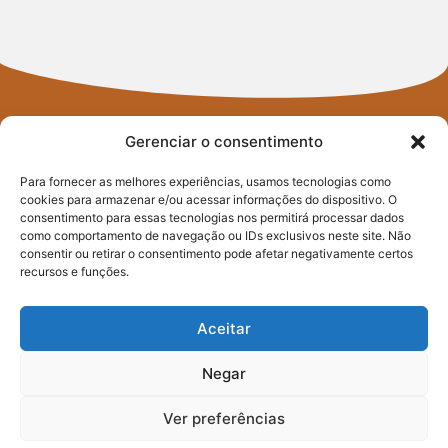
Gerenciar o consentimento
Para fornecer as melhores experiências, usamos tecnologias como
cookies para armazenar e/ou acessar informações do dispositivo. O
consentimento para essas tecnologias nos permitirá processar dados
FIQUE POR
como comportamento de navegação ou IDs exclusivos neste site. Não
consentir ou retirar o consentimento pode afetar negativamente certos
DENTRO
recursos e funções.
DO PACTO
Aceitar
CONTRA A FOME
Negar
Ver preferências
Assine nossa newsletter e saiba