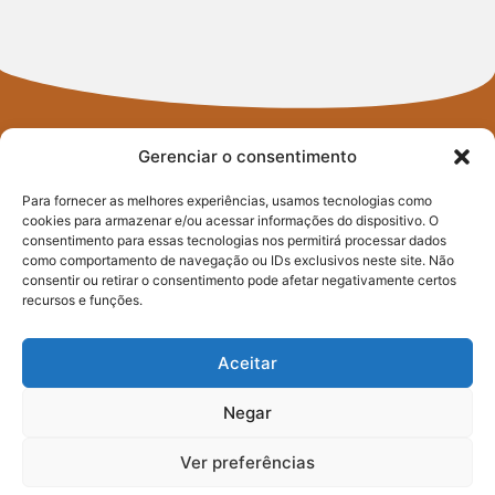
Gerenciar o consentimento
Para fornecer as melhores experiências, usamos tecnologias como
cookies para armazenar e/ou acessar informações do dispositivo. O
consentimento para essas tecnologias nos permitirá processar dados
FIQUE POR
como comportamento de navegação ou IDs exclusivos neste site. Não
consentir ou retirar o consentimento pode afetar negativamente certos
DENTRO
recursos e funções.
DO PACTO
Aceitar
CONTRA A FOME
Negar
Ver preferências
Assine nossa newsletter e saiba