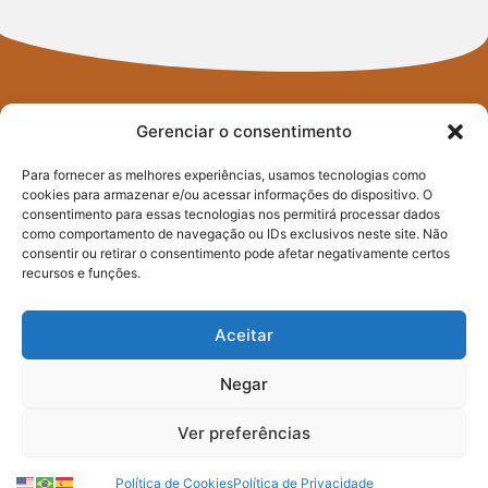
Gerenciar o consentimento
Para fornecer as melhores experiências, usamos tecnologias como
cookies para armazenar e/ou acessar informações do dispositivo. O
FIQUE POR
consentimento para essas tecnologias nos permitirá processar dados
como comportamento de navegação ou IDs exclusivos neste site. Não
consentir ou retirar o consentimento pode afetar negativamente certos
DENTRO
recursos e funções.
DO PACTO
Aceitar
CONTRA A FOME
Negar
Ver preferências
Assine nossa newsletter e saiba
como atuamos na transformação
Política de Cookies
Política de Privacidade