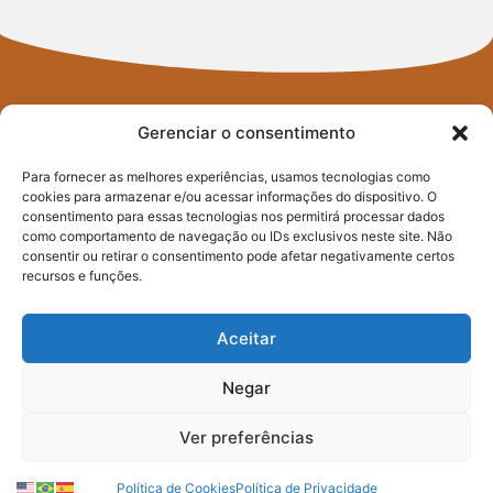
Gerenciar o consentimento
Para fornecer as melhores experiências, usamos tecnologias como
cookies para armazenar e/ou acessar informações do dispositivo. O
FIQUE POR
consentimento para essas tecnologias nos permitirá processar dados
como comportamento de navegação ou IDs exclusivos neste site. Não
consentir ou retirar o consentimento pode afetar negativamente certos
DENTRO
recursos e funções.
DO PACTO
Aceitar
CONTRA A FOME
Negar
Ver preferências
Assine nossa newsletter e saiba
como atuamos na transformação
Política de Cookies
Política de Privacidade