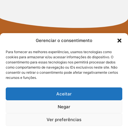
Gerenciar o consentimento
Para fornecer as melhores experiências, usamos tecnologias como
cookies para armazenar e/ou acessar informações do dispositivo. O
consentimento para essas tecnologias nos permitirá processar dados
FIQUE POR
como comportamento de navegação ou IDs exclusivos neste site. Não
consentir ou retirar o consentimento pode afetar negativamente certos
DENTRO
recursos e funções.
DO PACTO
Aceitar
CONTRA A FOME
Negar
Ver preferências
Assine nossa newsletter e saiba