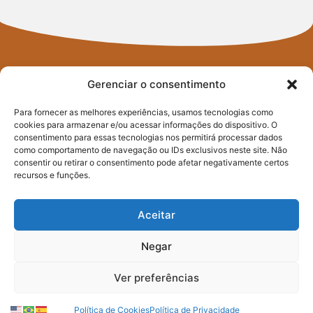
Gerenciar o consentimento
Para fornecer as melhores experiências, usamos tecnologias como
cookies para armazenar e/ou acessar informações do dispositivo. O
FIQUE POR
consentimento para essas tecnologias nos permitirá processar dados
como comportamento de navegação ou IDs exclusivos neste site. Não
consentir ou retirar o consentimento pode afetar negativamente certos
DENTRO
recursos e funções.
DO PACTO
Aceitar
CONTRA A FOME
Negar
Ver preferências
Assine nossa newsletter e saiba
como atuamos na transformação
Política de Cookies
Política de Privacidade