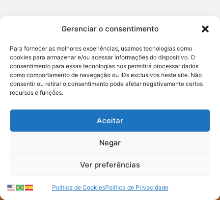
Gerenciar o consentimento
Para fornecer as melhores experiências, usamos tecnologias como
cookies para armazenar e/ou acessar informações do dispositivo. O
consentimento para essas tecnologias nos permitirá processar dados
como comportamento de navegação ou IDs exclusivos neste site. Não
consentir ou retirar o consentimento pode afetar negativamente certos
recursos e funções.
FIQUE POR
Aceitar
DENTRO
Negar
DO PACTO
Ver preferências
CONTRA A FOME
Política de Cookies
Política de Privacidade
Assine nossa newsletter e saiba