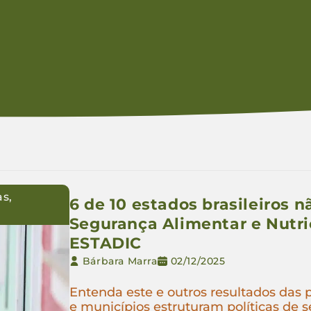
as
,
6 de 10 estados brasileiros 
Segurança Alimentar e Nutr
ESTADIC
Bárbara Marra
02/12/2025
Entenda este e outros resultados das
e municípios estruturam políticas de 