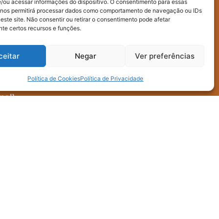
/ou acessar informações do dispositivo. O consentimento para essas
 nos permitirá processar dados como comportamento de navegação ou IDs
este site. Não consentir ou retirar o consentimento pode afetar
te certos recursos e funções.
ceitar
Negar
Ver preferências
Política de Cookies
Política de Privacidade
nal)
oleta e uso interno dos dados enviados neste
do fornecidos para terceiros.
Enviar mensagem