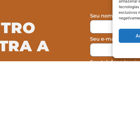
armazenar e
tecnologias
exclusivos n
Seu nome
negativamen
NTRO
A
Seu e-mail
TRA A
Seu telefone (opcio
Concordo com a c
omo atuamos na
formulário, não sen