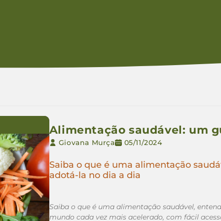
Alimentação saudável: um gu
Giovana Murça
05/11/2024
Saiba o que é uma alimentação saudá
adotá-la no dia a dia
Saiba o que é uma alimentação saudável, enten
mundo cada vez mais acelerado, com fácil acesso 