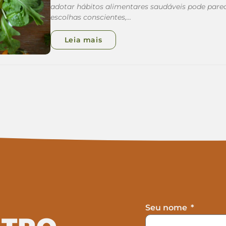
adotar hábitos alimentares saudáveis pode par
escolhas conscientes,…
Leia mais
Seu nome