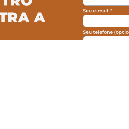
NTRO
Seu e-mail
TRA A
Seu telefone (opcio
Concordo com a c
omo atuamos na
formulário, não sen