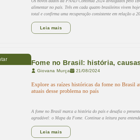
Os novos dados da PNAD Contínua 2024 divulgados pelo IB
alimentar no país. Três em cada quatro brasileiros vivem hoj
total e confirma uma recuperação consistente em relação a 
Leia mais
tar
Fome no Brasil: história, caus
Giovana Murça
21/08/2024
Explore as raízes históricas da fome no Brasil 
atuais desse problema no país
A fome no Brasil marca a história do país e desafia o present
agradável: o Mapa da Fome. Continue a leitura para entender
Leia mais