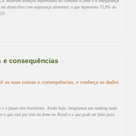
GE mostram avanços importantes no combate à fome e à insegurança
e em domicílios com segurança alimentar, o que representa 75,8% do
2023.…
as e consequências
até as suas causas e consequências, e conheça os dados
e e o futuro dos brasileiros. Ainda hoje, integramos um ranking nada
 o que está por trás da fome no Brasil e o que pode ser feito para…