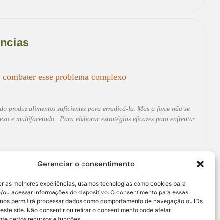
ências
s combater esse problema complexo
o produz alimentos suficientes para erradicá-la. Mas a fome não se
o e multifacetado. Para elaborar estratégias eficazes para enfrentar
Gerenciar o consentimento
er as melhores experiências, usamos tecnologias como cookies para
/ou acessar informações do dispositivo. O consentimento para essas
 nos permitirá processar dados como comportamento de navegação ou IDs
to Contra a Fome
este site. Não consentir ou retirar o consentimento pode afetar
te certos recursos e funções.