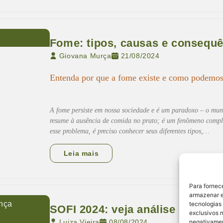
Fome: tipos, causas e consequ
Giovana Murça
21/08/2024
Entenda por que a fome existe e como podemo
A fome persiste em nossa sociedade e é um paradoxo – o mund
resume à ausência de comida no prato; é um fenômeno complex
esse problema, é preciso conhecer seus diferentes tipos,…
Leia mais
Para fornec
armazenar e
nça
tecnologias
SOFI 2024: veja análise do Pac
exclusivos n
Luiza Vieira
08/08/2024
negativamen