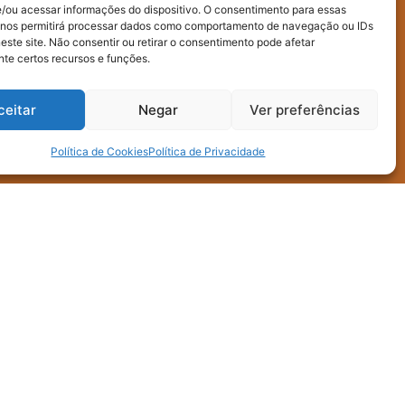
/ou acessar informações do dispositivo. O consentimento para essas
 nos permitirá processar dados como comportamento de navegação ou IDs
este site. Não consentir ou retirar o consentimento pode afetar
te certos recursos e funções.
ceitar
Negar
Ver preferências
Política de Cookies
Política de Privacidade
nal)
oleta e uso interno dos dados enviados neste
do fornecidos para terceiros.
Enviar mensagem