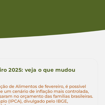
iro 2025: veja o que mudou
ão de Alimentos de fevereiro, é possível
e um cenário de inflação mais controlada,
aram no orçamento das famílias brasileiras.
lo (IPCA), divulgado pelo IBGE,