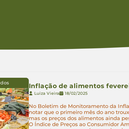
udos
Inflação de alimentos fevere
Luiza Vieira
18/02/2025
No Boletim de Monitoramento da Inflaç
notar que o primeiro mês do ano troux
mas os preços dos alimentos ainda pes
O Índice de Preços ao Consumidor Amp