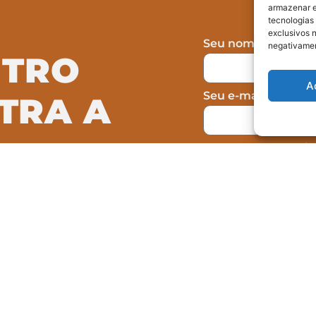
armazenar e
tecnologias
exclusivos n
Seu nome
negativamen
NTRO
A
Seu e-mail
TRA A
Seu telefone (opcio
Concordo com a c
omo atuamos na
formulário, não sen