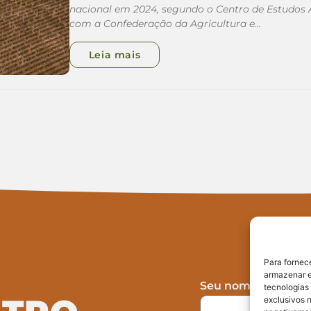
nacional em 2024, segundo o Centro de Estudos
com a Confederação da Agricultura e…
Leia mais
Para fornec
armazenar e
Seu nome
tecnologias
exclusivos n