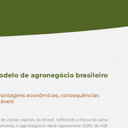
delo de agronegócio brasileiro
 vantagens econômicas, consequências
táveis
várias regiões do Brasil, refletindo a força do setor
amente, o agronegócio deve representar 21,8% do PIB