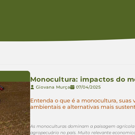
Monocultura: impactos do mo
Giovana Murça
07/04/2025
Entenda o que é a monocultura, suas
ambientais e alternativas mais susten
As monoculturas dominam a paisagem agrícola de 
agropecuário no país. Muito relevante economic