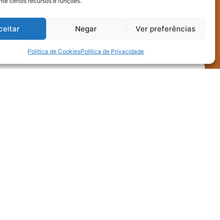
te certos recursos e funções.
ceitar
Negar
Ver preferências
Política de Cookies
Política de Privacidade
nal)
oleta e uso interno dos dados enviados neste
do fornecidos para terceiros.
Enviar mensagem