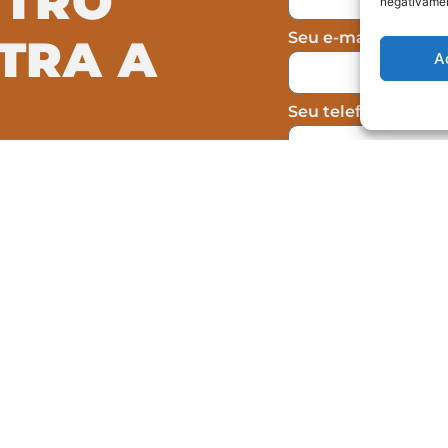
NTRO
negativamen
Seu e-mail
TRA A
A
Seu telefone (opcio
Concordo com a c
omo atuamos na
formulário, não sen