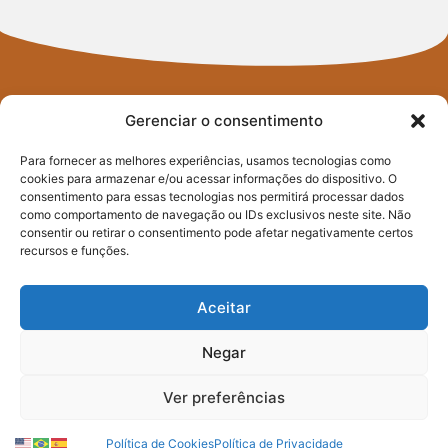
Gerenciar o consentimento
Para fornecer as melhores experiências, usamos tecnologias como
cookies para armazenar e/ou acessar informações do dispositivo. O
FIQUE POR
consentimento para essas tecnologias nos permitirá processar dados
como comportamento de navegação ou IDs exclusivos neste site. Não
consentir ou retirar o consentimento pode afetar negativamente certos
DENTRO
recursos e funções.
DO PACTO
Aceitar
CONTRA A FOME
Negar
Ver preferências
Assine nossa newsletter e saiba
como atuamos na transformação
Política de Cookies
Política de Privacidade