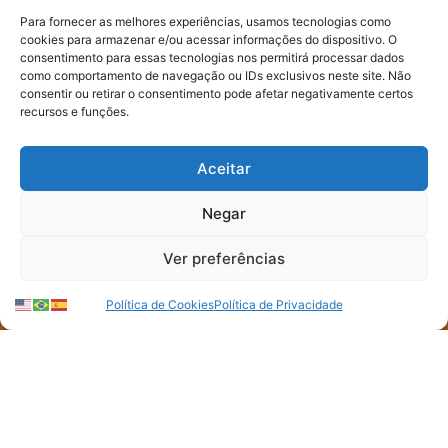
Para fornecer as melhores experiências, usamos tecnologias como
cookies para armazenar e/ou acessar informações do dispositivo. O
consentimento para essas tecnologias nos permitirá processar dados
como comportamento de navegação ou IDs exclusivos neste site. Não
consentir ou retirar o consentimento pode afetar negativamente certos
recursos e funções.
FIQUE POR
DENTRO
Aceitar
DO PACTO
Negar
CONTRA A FOME
Ver preferências
Política de Cookies
Política de Privacidade
Assine nossa newsletter e saiba
como atuamos na transformação
alimentar no Brasil.
Seu nome