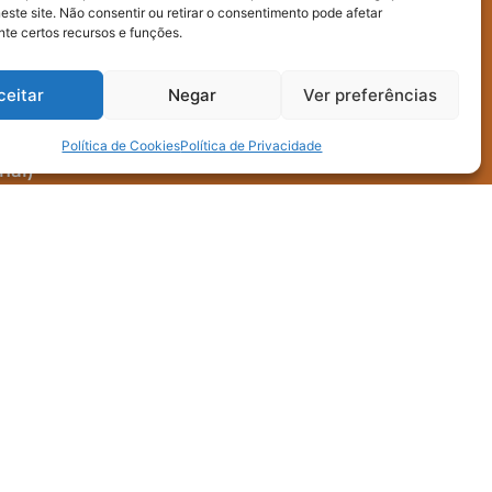
este site. Não consentir ou retirar o consentimento pode afetar
te certos recursos e funções.
ceitar
Negar
Ver preferências
Política de Cookies
Política de Privacidade
nal)
oleta e uso interno dos dados enviados neste
do fornecidos para terceiros.
Enviar mensagem