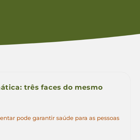
mática: três faces do mesmo
ntar pode garantir saúde para as pessoas