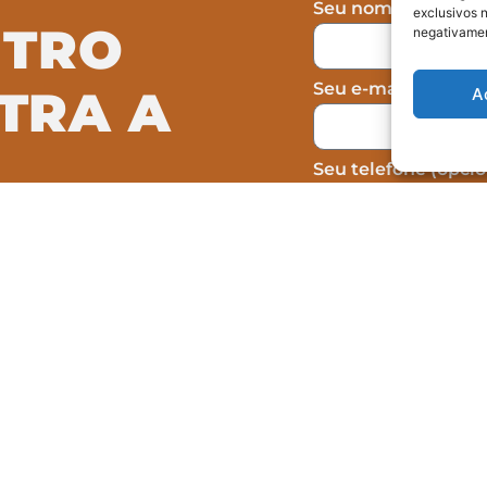
Seu nome
exclusivos n
NTRO
negativamen
Seu e-mail
TRA A
A
Seu telefone (opcio
Concordo com a c
omo atuamos na
formulário, não sen