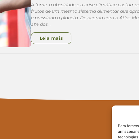
A fome, a obesidade e a crise climática costum
frutos de um mesmo sistema alimentar que apr
e pressiona o planeta. De acordo com o Atlas Mu
31% dos…
Leia mais
Para fornec
armazenar e
tecnologias