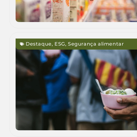
Destaque
,
ESG
,
Segurança alimentar