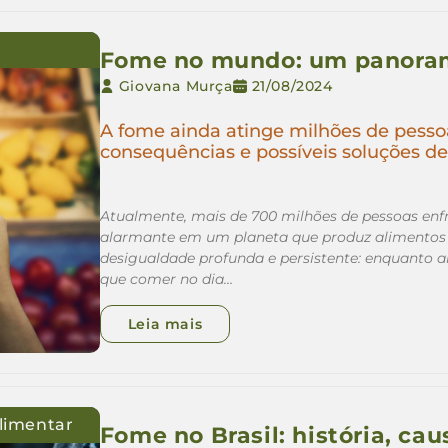
Fome no mundo: um panoram
Giovana Murça
21/08/2024
A fome ainda atinge milhões de pess
consequências e possíveis soluções 
Atualmente, mais de 700 milhões de pessoas enf
alarmante em um planeta que produz alimentos s
desigualdade profunda e persistente: enquanto a
que comer no dia…
Leia mais
limentar
Fome no Brasil: história, ca