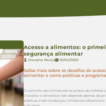
Acesso a alimentos: o primei
segurança alimentar
Giovana Murça
15/04/2025
Saiba mais sobre os desafios do acess
alimentar e como políticas e progra
O caminho da comida até os pratos de milhões de
O acesso a alimentos não depende apenas da prod
públicas e até mudanças climáticas influencia
suficiente…