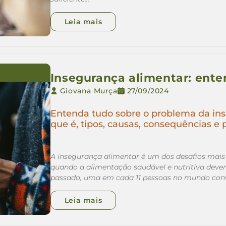
Leia mais
Insegurança alimentar: ente
Giovana Murça
27/09/2024
Entenda tudo sobre o problema da ins
que é, tipos, causas, consequências e 
A insegurança alimentar é um dos desafios mais 
quando a alimentação saudável e nutritiva dever
passado, uma em cada 11 pessoas no mundo convi
Leia mais