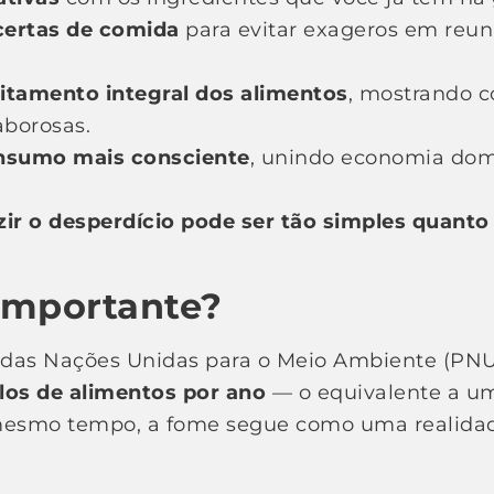
certas de comida
para evitar exageros em reuni
eitamento integral dos alimentos
, mostrando co
aborosas.
nsumo mais consciente
, unindo economia dom
zir o desperdício pode ser tão simples quanto
 importante?
as Nações Unidas para o Meio Ambiente (PNUM
ilos de alimentos por ano
— o equivalente a u
mesmo tempo, a fome segue como uma realidad