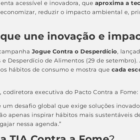
enta acessível e inovadora, que
aproxima a tec
 economizar, reduzir o impacto ambiental e, pri
ue une inovação e impact
da campanha
Jogue Contra o Desperdício
, lança
e Desperdício de Alimentos (29 de setembro). A
sos hábitos de consumo e mostra que
cada esco
.
, codiretora executiva do Pacto Contra a Fome:
é um desafio global que exige soluções inovador
ão apenas inspirar hábitos mais sustentáveis
ngajar nessa agenda.”
a TIA Contra a Fome
?