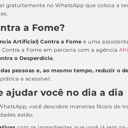
nível gratuitamente no WhatsApp que coloca a te
es.
ontra a Fome?
ncia Artificial) Contra a Fome
é uma assistente
o Contra a Fome em parceria com a agência
Afr
ntra o Desperdício
.
da das pessoas e, ao mesmo tempo, reduzir o 
prática e acessível.
 ajudar você no dia a dia
WhatsApp, você descobre maneiras fáceis de tr
idades estão:
ativas
com os ingredientes que você já tem na 