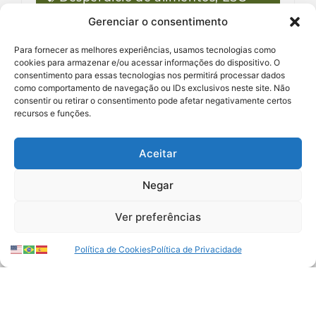
Gerenciar o consentimento
Para fornecer as melhores experiências, usamos tecnologias como
cookies para armazenar e/ou acessar informações do dispositivo. O
consentimento para essas tecnologias nos permitirá processar dados
como comportamento de navegação ou IDs exclusivos neste site. Não
consentir ou retirar o consentimento pode afetar negativamente certos
recursos e funções.
Aceitar
Negar
Por que o desperdício de
Ver preferências
alimentos deveria ser pauta
na COP30?
Política de Cookies
Política de Privacidade
Bárbara Marra
31/10/2025
O debate sobre desperdício de
alimentos na COP30 pode reduzir