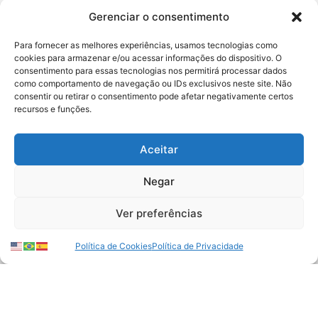
Gerenciar o consentimento
Para fornecer as melhores experiências, usamos tecnologias como
cookies para armazenar e/ou acessar informações do dispositivo. O
consentimento para essas tecnologias nos permitirá processar dados
como comportamento de navegação ou IDs exclusivos neste site. Não
consentir ou retirar o consentimento pode afetar negativamente certos
recursos e funções.
Aceitar
Negócios de impacto no
Negar
Brasil: ideias que valem
Ver preferências
mais que lucro
Bárbara Marra
10/07/2025
Política de Cookies
Política de Privacidade
Descubra o que são negócios de
impacto, seus principais desafios e
exemplos de empresas que unem
lucro e combate à fome no país