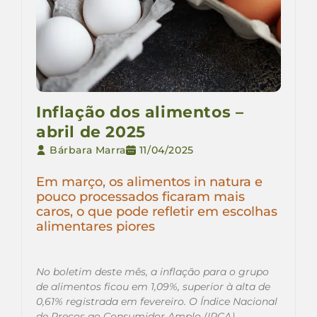
Inflação dos alimentos –
abril de 2025
Bárbara Marra
11/04/2025
Em março, os alimentos in natura e
pouco processados ficaram mais
caros, o que pode refletir em escolhas
alimentares piores
No boletim deste mês, a inflação para o grupo
de alimentos ficou em 1,09%, superior à alta de
0,61% registrada em fevereiro. O Índice Nacional
de Preços ao Consumidor Amplo (IPCA)